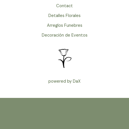
b
u
s
Contact
o
b
a
Detalles Florales
Arreglos Funebres
o
e
p
Decoración de Eventos
k
p
powered by DaX