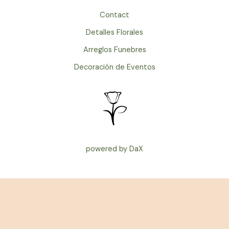
b
u
s
Contact
o
b
a
Detalles Florales
o
e
p
Arreglos Funebres
Decoración de Eventos
k
p
powered by DaX